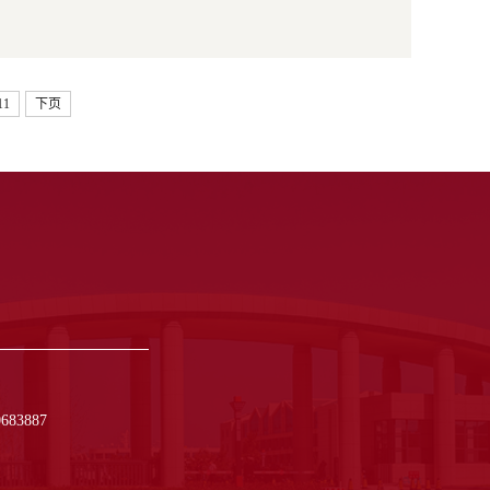
11
下页
83887