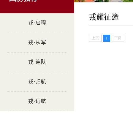
戎耀征途
戎·启程
上页
1
下页
戎·从军
戎·连队
戎·归航
戎·远航