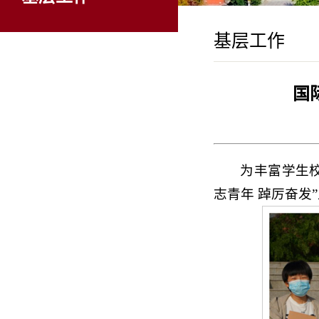
基层工作
国
为丰富学生
志青年 踔厉奋发